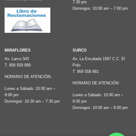
en
7:30 pm
la
Domingos: 10:00 am – 7:00 pm
la
página
página
de
de
producto
producto
MIRAFLORES
SURCO
Av. Larco 343
Av. La Encalada 1587 C.C. El
T.
958 559 889
Polo
T.
958 558 881
HORARIO DE ATENCIÓN:
HORARIO DE ATENCIÓN:
Lunes a Sábado: 10:00 am –
9:00 pm
Lunes a Sábado: 10:00 am –
Domingos: 10:30 am – 7:30 pm
9:00 pm
Domingos: 10:00 am – 8:00 pm