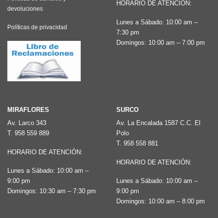
se
se
HORARIO DE ATENCIÓN:
devoluciones
pueden
pueden
Lunes a Sábado: 10:00 am –
elegir
elegir
Políticas de privacidad
7:30 pm
en
en
Domingos: 10:00 am – 7:00 pm
la
la
página
página
de
de
producto
producto
MIRAFLORES
SURCO
Av. Larco 343
Av. La Encalada 1587 C.C. El
T.
958 559 889
Polo
T.
958 558 881
HORARIO DE ATENCIÓN:
HORARIO DE ATENCIÓN:
Lunes a Sábado: 10:00 am –
9:00 pm
Lunes a Sábado: 10:00 am –
Domingos: 10:30 am – 7:30 pm
9:00 pm
Domingos: 10:00 am – 8:00 pm