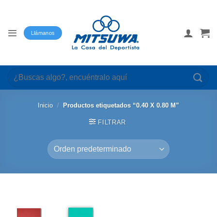
Saltar
al
contenido
Llámanos
Buscar
por:
Inicio
/
Productos etiquetados “0.40 X 0.80 M”
FILTRAR