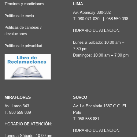
Las
LIMA
Términos y condiciones
opciones
Av. Abancay 380-382
Políticas de envío
T.
980 071 030
|
958 559 098
se
pueden
Políticas de cambios y
HORARIO DE ATENCIÓN:
devoluciones
elegir
Lunes a Sábado: 10:00 am –
en
Políticas de privacidad
7:30 pm
la
Domingos: 10:00 am – 7:00 pm
página
de
producto
MIRAFLORES
SURCO
Av. Larco 343
Av. La Encalada 1587 C.C. El
T.
958 559 889
Polo
T.
958 558 881
HORARIO DE ATENCIÓN:
HORARIO DE ATENCIÓN:
Lunes a Sábado: 10:00 am –