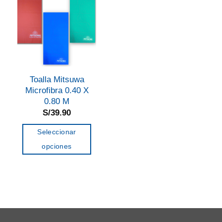
Toalla Mitsuwa
Microfibra 0.40 X
0.80 M
S/
39.90
Seleccionar
opciones
Este
producto
tiene
múltiples
variantes.