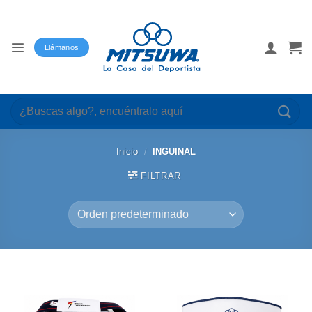
Saltar
al
contenido
Llámanos
Buscar
por:
Inicio
/
INGUINAL
FILTRAR