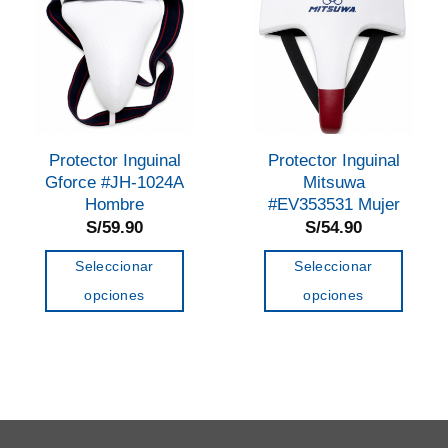
Protector Inguinal
Protector Inguinal
Gforce #JH-1024A
Mitsuwa
Hombre
#EV353531 Mujer
S/
59.90
S/
54.90
Seleccionar
Seleccionar
opciones
opciones
Este
Este
producto
producto
tiene
tiene
múltiples
múltiples
variantes.
variantes.