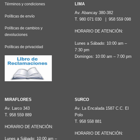
Las
Las
LIMA
Términos y condiciones
opciones
opciones
Av. Abancay 380-382
Políticas de envío
T.
980 071 030
|
958 559 098
se
se
pueden
pueden
Políticas de cambios y
HORARIO DE ATENCIÓN:
devoluciones
elegir
elegir
Lunes a Sábado: 10:00 am –
en
en
Políticas de privacidad
7:30 pm
la
la
Domingos: 10:00 am – 7:00 pm
página
página
de
de
producto
producto
MIRAFLORES
SURCO
Av. Larco 343
Av. La Encalada 1587 C.C. El
T.
958 559 889
Polo
T.
958 558 881
HORARIO DE ATENCIÓN:
HORARIO DE ATENCIÓN:
Lunes a Sábado: 10:00 am –