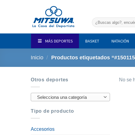
Saltar
al
contenido
Buscar
por:
MÁS DEPORTES
BASKET
NATACIÓN
Inicio
/
Productos etiquetados “#150115
Otros deportes
No se h
Selecciona una categoría
Tipo de producto
Accesorios