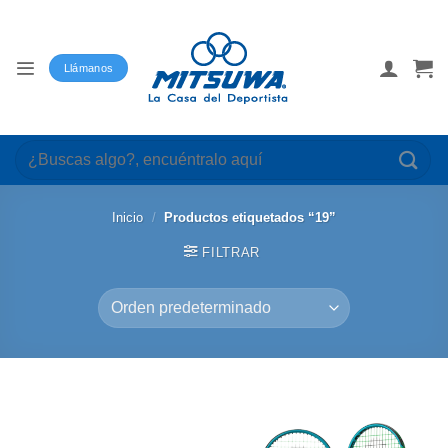
Saltar
al
contenido
Llámanos
Buscar
por:
Inicio
/
Productos etiquetados “19”
FILTRAR