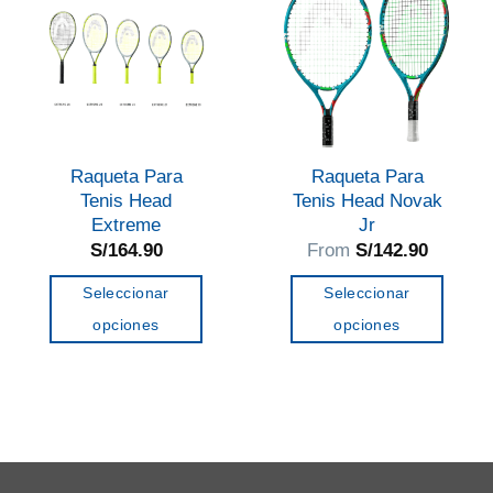
Raqueta Para
Raqueta Para
Tenis Head
Tenis Head Novak
Extreme
Jr
S/
164.90
From
S/
142.90
Seleccionar
Seleccionar
opciones
opciones
Este
Este
producto
producto
tiene
tiene
múltiples
múltiples
variantes.
variantes.