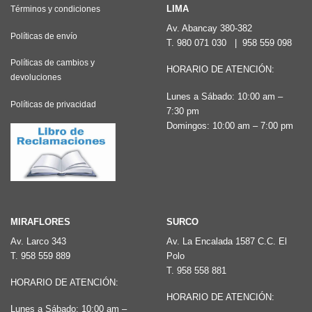
Las
Las
LIMA
Términos y condiciones
opciones
opciones
Av. Abancay 380-382
Políticas de envío
T.
980 071 030
|
958 559 098
se
se
pueden
pueden
Políticas de cambios y
HORARIO DE ATENCIÓN:
devoluciones
elegir
elegir
Lunes a Sábado: 10:00 am –
en
en
Políticas de privacidad
7:30 pm
la
la
Domingos: 10:00 am – 7:00 pm
página
página
de
de
producto
producto
MIRAFLORES
SURCO
Av. Larco 343
Av. La Encalada 1587 C.C. El
T.
958 559 889
Polo
T.
958 558 881
HORARIO DE ATENCIÓN:
HORARIO DE ATENCIÓN:
Lunes a Sábado: 10:00 am –