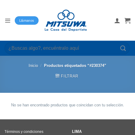
Saltar
al
contenido
Llámanos
Buscar
por:
Inicio
/
Productos etiquetados “#230374”
FILTRAR
No se han encontrado productos que coincidan con tu selección.
LIMA
Términos y condiciones