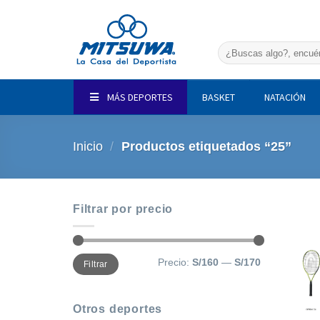
Saltar
al
contenido
Buscar
por:
MÁS DEPORTES
BASKET
NATACIÓN
Inicio
/
Productos etiquetados “25”
Filtrar por precio
Precio
Precio
Precio:
S/160
—
S/170
Filtrar
mínimo
máximo
Otros deportes