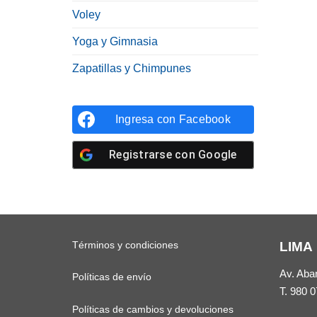
Voley
Yoga y Gimnasia
Zapatillas y Chimpunes
Ingresa con
Facebook
Registrarse con
Google
Términos y condiciones
LIMA
Av. Aba
Políticas de envío
T.
980 0
Políticas de cambios y devoluciones