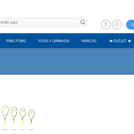
L
PING PONG
YOGA Y GIMNASIA
MARCAS
🔥OUTLET 🔥