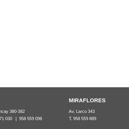
MIRAFLORES
ncay 380-382
Av. Larco 343
71 030
|
958 559 098
T.
958 559 889