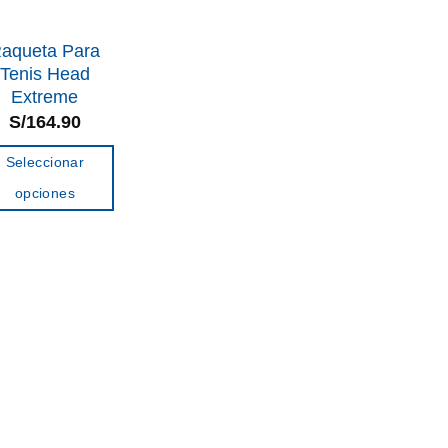
aqueta Para
Tenis Head
Extreme
S/
164.90
Seleccionar
opciones
Este
producto
tiene
múltiples
variantes.
Las
opciones
se