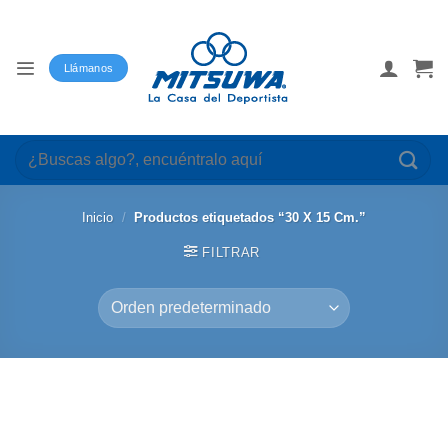
Saltar
al
contenido
Llámanos
Buscar
por:
Inicio
/
Productos etiquetados “30 X 15 Cm.”
FILTRAR