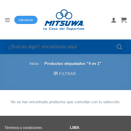
Saltar
al
contenido
Llámanos
Buscar
por:
Inicio
/
Productos etiquetados “4 en 1”
FILTRAR
No se han encontrado productos que coincidan con tu selección.
LIMA
Términos y condiciones