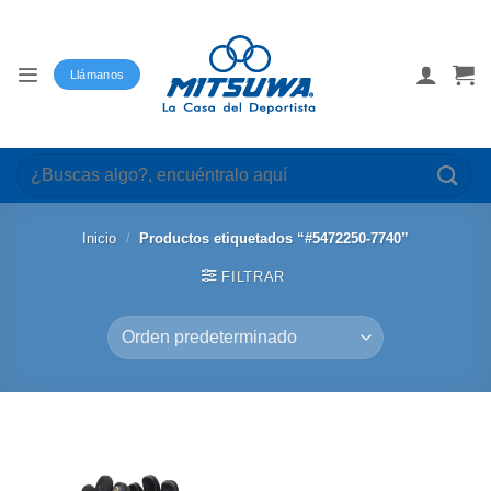
Saltar
al
contenido
Llámanos
Buscar
por:
Inicio
/
Productos etiquetados “#5472250-7740”
FILTRAR