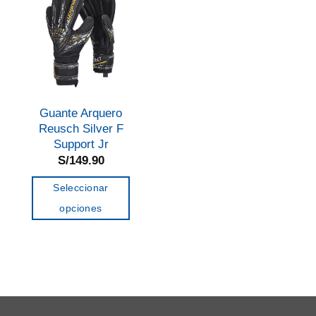
Guante Arquero
Reusch Silver F
Support Jr
S/
149.90
Seleccionar
opciones
Este
producto
tiene
múltiples
variantes.