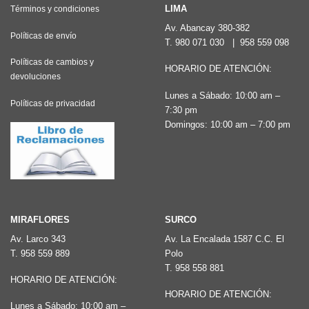
Las
LIMA
Términos y condiciones
opciones
Av. Abancay 380-382
Políticas de envío
T.
980 071 030
|
958 559 098
se
pueden
Políticas de cambios y
HORARIO DE ATENCIÓN:
devoluciones
elegir
Lunes a Sábado: 10:00 am –
en
Políticas de privacidad
7:30 pm
la
Domingos: 10:00 am – 7:00 pm
página
de
producto
MIRAFLORES
SURCO
Av. Larco 343
Av. La Encalada 1587 C.C. El
T.
958 559 889
Polo
T.
958 558 881
HORARIO DE ATENCIÓN:
HORARIO DE ATENCIÓN:
Lunes a Sábado: 10:00 am –