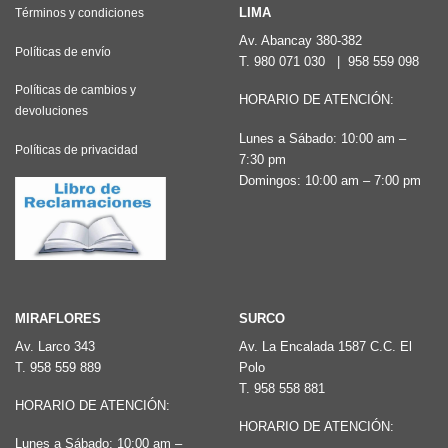
Las
LIMA
Términos y condiciones
opciones
Av. Abancay 380-382
Políticas de envío
T.
980 071 030
|
958 559 098
se
pueden
Políticas de cambios y
HORARIO DE ATENCIÓN:
devoluciones
elegir
Lunes a Sábado: 10:00 am –
en
Políticas de privacidad
7:30 pm
la
Domingos: 10:00 am – 7:00 pm
página
de
producto
MIRAFLORES
SURCO
Av. Larco 343
Av. La Encalada 1587 C.C. El
T.
958 559 889
Polo
T.
958 558 881
HORARIO DE ATENCIÓN:
HORARIO DE ATENCIÓN:
Lunes a Sábado: 10:00 am –