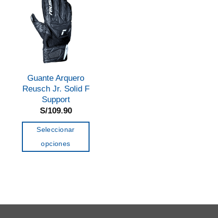
Guante Arquero
Reusch Jr. Solid F
Support
S/
109.90
Seleccionar
opciones
Este
producto
tiene
múltiples
variantes.