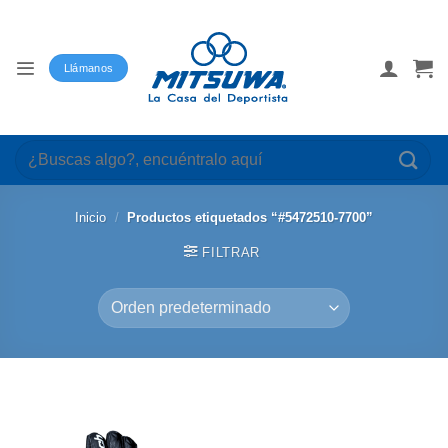
Saltar
al
contenido
Llámanos
Buscar
por:
Inicio
/
Productos etiquetados “#5472510-7700”
FILTRAR