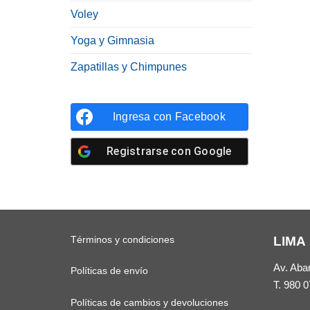
Voley
Yoga y Gimnasia
Zapatillas y Chimpunes
Ingresa con
Facebook
Registrarse con
Google
Términos y condiciones
LIMA
Av. Aba
Políticas de envío
T.
980 0
Políticas de cambios y devoluciones