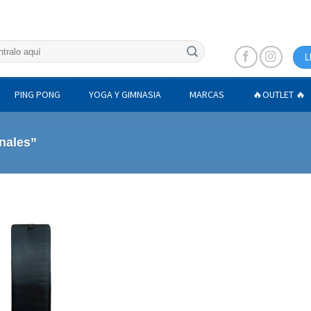
L
PING PONG
YOGA Y GIMNASIA
MARCAS
🔥OUTLET 🔥
nales”