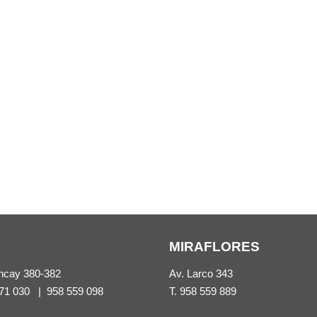
MIRAFLORES
ncay 380-382
Av. Larco 343
71 030
|
958 559 098
T.
958 559 889