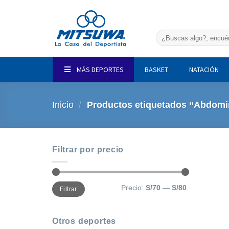
Saltar
al
contenido
Buscar
por:
MÁS DEPORTES
BASKET
NATACIÓN
Inicio
/
Productos etiquetados “Abdomi
Filtrar por precio
Precio
Precio
Precio:
S/70
—
S/80
Filtrar
mínimo
máximo
Otros deportes