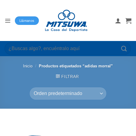
Saltar
al
contenido
Llámanos
Buscar
por:
Inicio
/
Productos etiquetados “adidas morral”
FILTRAR