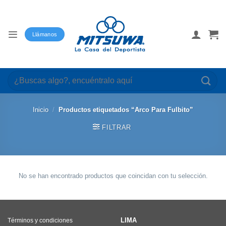
Saltar
al
contenido
Llámanos
Buscar
por:
Inicio
/
Productos etiquetados “Arco Para Fulbito”
FILTRAR
No se han encontrado productos que coincidan con tu selección.
LIMA
Términos y condiciones