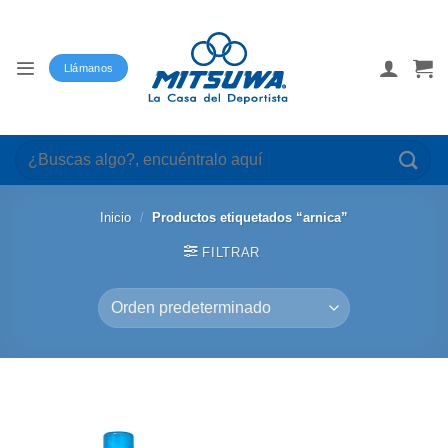
Saltar
al
contenido
Llámanos
Buscar
por:
Inicio
/
Productos etiquetados “arnica”
FILTRAR