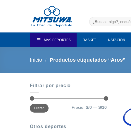
Saltar
al
contenido
Buscar
por:
MÁS DEPORTES
BASKET
NATACIÓN
Inicio
/
Productos etiquetados “Aros”
Filtrar por precio
Precio
Precio
Precio:
S/0
—
S/10
Filtrar
mínimo
máximo
Otros deportes