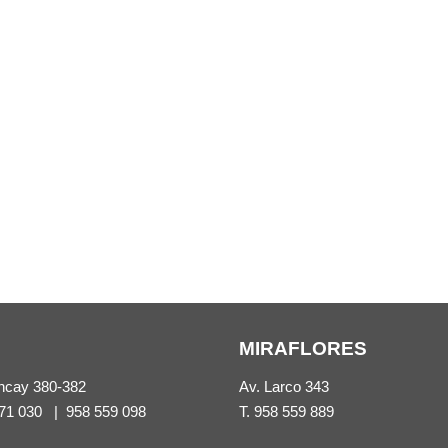
MIRAFLORES
ncay 380-382
Av. Larco 343
71 030
|
958 559 098
T.
958 559 889