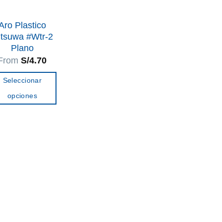
Aro Plastico
itsuwa #Wtr-2
Plano
From
S/
4.70
Seleccionar
opciones
Este
producto
tiene
múltiples
variantes.
Las
opciones
se