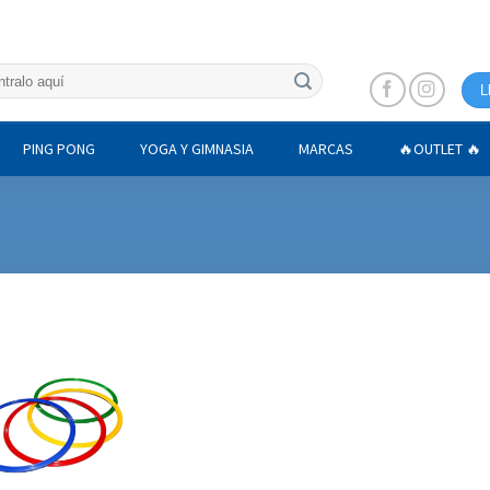
L
PING PONG
YOGA Y GIMNASIA
MARCAS
🔥OUTLET 🔥