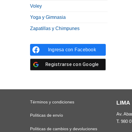
Voley
Yoga y Gimnasia
Zapatillas y Chimpunes
Ingresa con
Facebook
Registrarse con
Google
Términos y condiciones
LIMA
Av. Aba
Políticas de envío
T.
980 0
Políticas de cambios y devoluciones