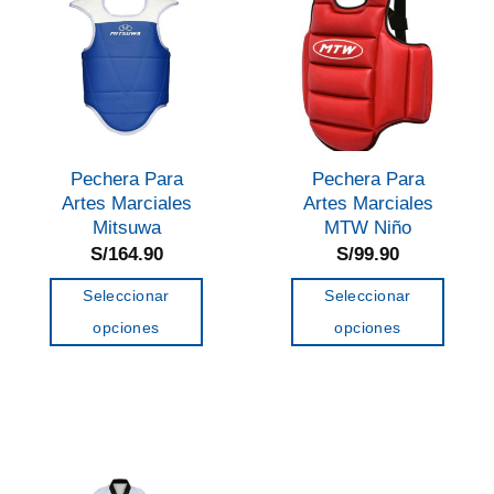
Las
opciones
se
pueden
elegir
en
Pechera Para
Pechera Para
la
Artes Marciales
Artes Marciales
página
Mitsuwa
MTW Niño
de
S/
164.90
S/
99.90
producto
Seleccionar
Seleccionar
opciones
opciones
Este
Este
producto
producto
tiene
tiene
múltiples
múltiples
variantes.
variantes.