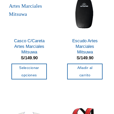
Casco C/Careta
Escudo Artes
Artes Marciales
Marciales
Mitsuwa
Mitsuwa
S/
149.90
S/
149.90
Seleccionar
Añadir al
opciones
carrito
Este
producto
tiene
múltiples
variantes.