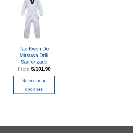
Las
Las
opciones
opciones
se
se
pueden
pueden
elegir
elegir
en
en
Tae Kwon Do
la
la
Mitsuwa Drill
página
página
Sanforizado
de
de
From
S/
101.90
producto
producto
Seleccionar
opciones
Este
producto
tiene
múltiples
variantes.