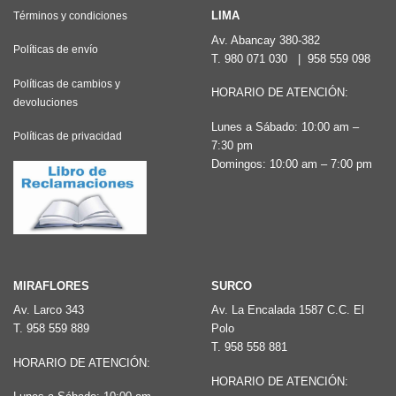
Las
LIMA
Términos y condiciones
opciones
Av. Abancay 380-382
Políticas de envío
T.
980 071 030
|
958 559 098
se
pueden
Políticas de cambios y
HORARIO DE ATENCIÓN:
devoluciones
elegir
Lunes a Sábado: 10:00 am –
en
Políticas de privacidad
7:30 pm
la
Domingos: 10:00 am – 7:00 pm
página
de
producto
MIRAFLORES
SURCO
Av. Larco 343
Av. La Encalada 1587 C.C. El
T.
958 559 889
Polo
T.
958 558 881
HORARIO DE ATENCIÓN:
HORARIO DE ATENCIÓN: