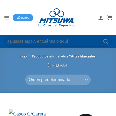
Saltar
al
contenido
Llámanos
Buscar
por:
Inicio
/
Productos etiquetados “Artes Marciales”
FILTRAR