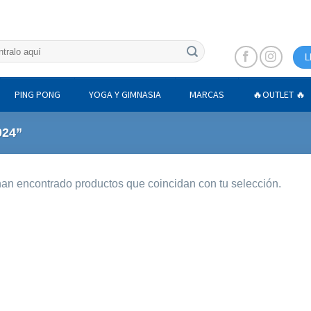
L
PING PONG
YOGA Y GIMNASIA
MARCAS
🔥OUTLET 🔥
024”
an encontrado productos que coincidan con tu selección.