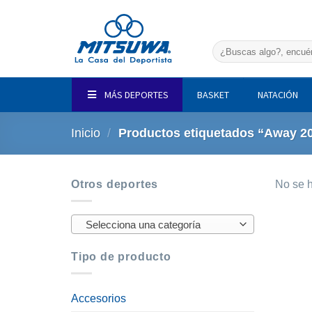
Saltar
al
contenido
Buscar
por:
MÁS DEPORTES
BASKET
NATACIÓN
Inicio
/
Productos etiquetados “Away 2
Otros deportes
No se h
Selecciona una categoría
Tipo de producto
Accesorios