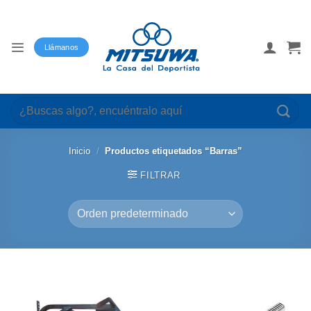
Saltar
al
contenido
Llámanos
Buscar
por:
Inicio
/
Productos etiquetados “Barras”
FILTRAR