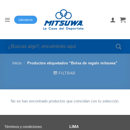
Saltar
al
contenido
Llámanos
Buscar
por:
Inicio
/
Productos etiquetados “Bolsa de regalo mitsuwa”
FILTRAR
No se han encontrado productos que coincidan con tu selección.
LIMA
Términos y condiciones