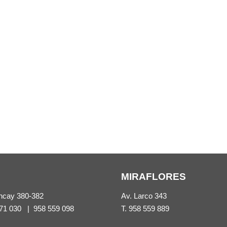
MIRAFLORES
ncay 380-382
Av. Larco 343
71 030
|
958 559 098
T.
958 559 889