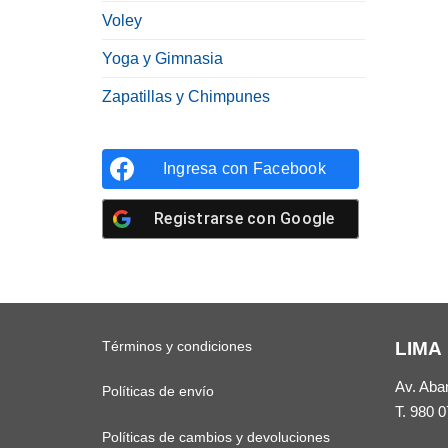
Voley
Yoga y Gimnasia
Zapatillas y Chimpunes
Ingresa con
Facebook
Registrarse con
Google
Términos y condiciones
LIMA
Av. Aba
Políticas de envío
T.
980 0
Políticas de cambios y devoluciones