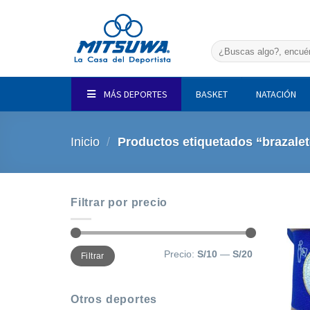
Saltar
al
contenido
Buscar
por:
MÁS DEPORTES
BASKET
NATACIÓN
Inicio
/
Productos etiquetados “brazalet
Filtrar por precio
Precio
Precio
Precio:
S/10
—
S/20
Filtrar
mínimo
máximo
Otros deportes