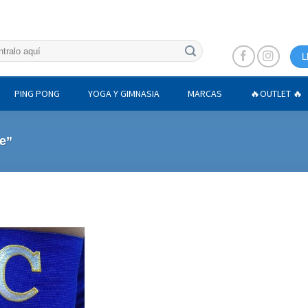
L
PING PONG
YOGA Y GIMNASIA
MARCAS
🔥OUTLET 🔥
e”