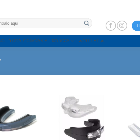
L
NG
YOGA Y GIMNASIA
MARCAS
🔥OUTLET 🔥
”