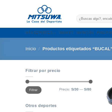
Saltar
al
contenido
Buscar
por:
MÁS DEPORTES
BASKET
NATACIÓN
PING PO
Inicio
/
Productos etiquetados “BUCAL
Filtrar por precio
Precio
Precio
Precio:
S/30
—
S/80
Filtrar
mínimo
máximo
Otros deportes