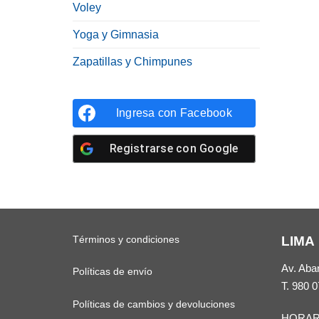
Voley
Yoga y Gimnasia
Zapatillas y Chimpunes
Ingresa con
Facebook
Registrarse con
Google
Términos y condiciones
LIMA
Av. Aba
Políticas de envío
T.
980 0
Políticas de cambios y devoluciones
HORAR