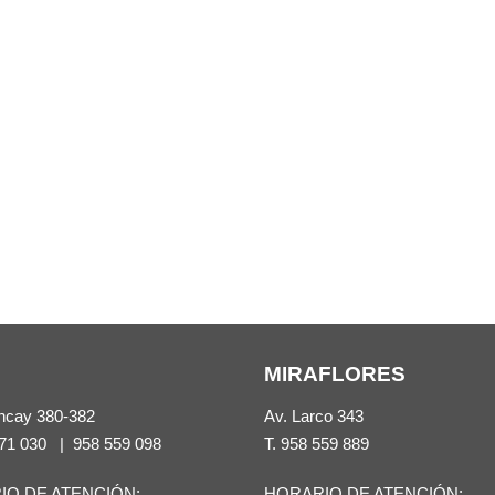
MIRAFLORES
ncay 380-382
Av. Larco 343
71 030
|
958 559 098
T.
958 559 889
IO DE ATENCIÓN:
HORARIO DE ATENCIÓN: