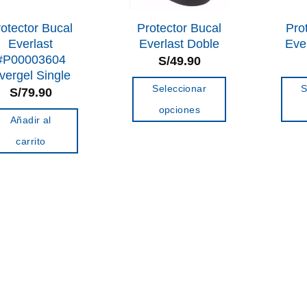
otector Bucal
Protector Bucal
Pro
Everlast
Everlast Doble
Eve
#P00003604
S/
49.90
vergel Single
Seleccionar
S
S/
79.90
opciones
Añadir al
Este
carrito
producto
tiene
múltiples
variantes.
Las
opciones
se
pueden
elegir