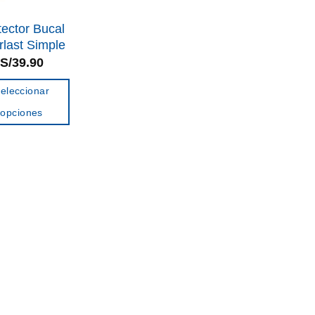
tector Bucal
rlast Simple
S/
39.90
eleccionar
opciones
Este
producto
tiene
múltiples
variantes.
Las
opciones
se
pueden
elegir