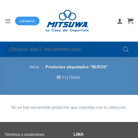
Saltar
al
contenido
Llámanos
Buscar
por:
Inicio
/
Productos etiquetados “BUSOS”
FILTRAR
No se han encontrado productos que coincidan con tu selección.
LIMA
Términos y condiciones