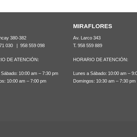
múltiples
múltiples
variantes.
variantes.
Las
Las
MIRAFLORES
opciones
opciones
ncay 380-382
Av. Larco 343
se
se
71 030
|
958 559 098
T.
958 559 889
pueden
pueden
elegir
elegir
IO DE ATENCIÓN:
HORARIO DE ATENCIÓN:
en
en
 Sábado: 10:00 am – 7:30 pm
Lunes a Sábado: 10:00 am – 9:
la
la
s: 10:00 am – 7:00 pm
Domingos: 10:30 am – 7:30 pm
página
página
de
de
producto
producto