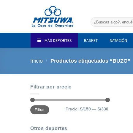
Saltar
al
contenido
Buscar
por:
MÁS DEPORTES
BASKET
NATACIÓN
Inicio
/
Productos etiquetados “BUZO”
Filtrar por precio
Precio
Precio
Precio:
S/150
—
S/330
Filtrar
mínimo
máximo
Otros deportes