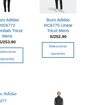
pueden
pueden
elegir
elegir
en
en
la
zo Adidas
Buzo Adidas
la
#IC6772
#IC6775 Linear
página
página
ntials Tricot
Tricot Mens
de
Mens
S/
252.90
de
producto
S/
253.90
producto
Seleccionar
eleccionar
opciones
opciones
Este
Este
producto
producto
tiene
tiene
múltiples
múltiples
variantes.
variantes.
Las
Las
opciones