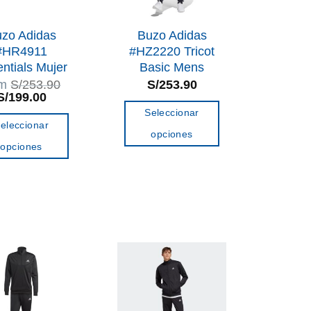
zo Adidas
Buzo Adidas
#HR4911
#HZ2220 Tricot
ntials Mujer
Basic Mens
om
S/
253.90
S/
253.90
El
El
S/
199.00
precio
precio
Seleccionar
original
actual
eleccionar
era:
es:
opciones
S/253.90.
S/199.00.
opciones
Este
Este
producto
producto
tiene
tiene
múltiples
múltiples
variantes.
variantes.
Las
Las
opciones
opciones
se
se