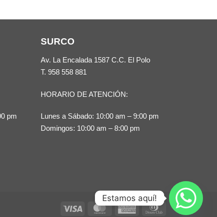
múltiples
múltiples
variantes.
variantes.
Las
Las
SURCO
opciones
opciones
Av. La Encalada 1587 C.C. El Polo
se
se
T.
958 558 881
pueden
pueden
elegir
elegir
HORARIO DE ATENCIÓN:
en
en
00 pm
Lunes a Sábado: 10:00 am – 9:00 pm
la
la
Domingos: 10:00 am – 8:00 pm
página
página
de
de
producto
producto
Estamos aquí!
Visa
MasterCard
American
Dinners