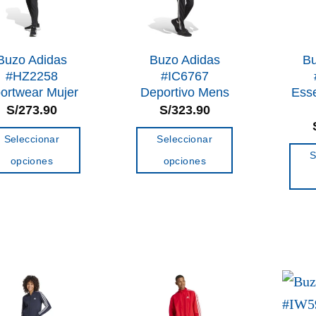
pueden
pueden
elegir
elegir
en
en
la
Buzo Adidas
Buzo Adidas
Bu
la
#HZ2258
#IC6767
página
ortwear Mujer
Deportivo Mens
Esse
página
de
S/
273.90
S/
323.90
de
producto
producto
Seleccionar
Seleccionar
S
opciones
opciones
Este
Este
producto
producto
tiene
tiene
múltiples
múltiples
variantes.
variantes.
Las
Las
opciones
opciones