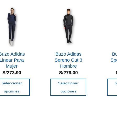
variantes.
Las
Las
opciones
opciones
se
se
pueden
pueden
elegir
elegir
en
en
la
la
Buzo Adidas
Buzo Adidas
Bu
página
Linear Para
Sereno Cut 3
Sp
página
de
Mujer
Hombre
de
producto
S/
273.90
S/
279.00
producto
Seleccionar
Seleccionar
S
opciones
opciones
Este
Este
producto
producto
tiene
tiene