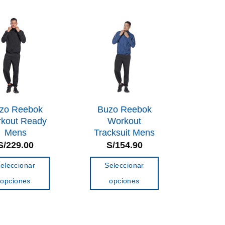
múltiples
múltiples
variantes.
variantes.
Las
Las
opciones
opciones
se
se
pueden
pueden
elegir
elegir
en
en
zo Reebok
Buzo Reebok
la
la
kout Ready
Workout
Mens
Tracksuit Mens
página
página
S/
229.00
S/
154.90
de
de
producto
producto
eleccionar
Seleccionar
opciones
opciones
Este
Este
producto
producto
tiene
tiene