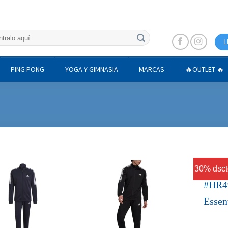
L
PING PONG
YOGA Y GIMNASIA
MARCAS
🔥OUTLET 🔥
30% dsct