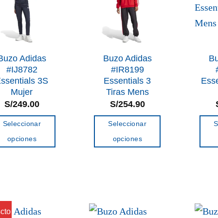
se
se
pueden
pueden
elegir
elegir
en
en
la
la
Buzo Adidas
Buzo Adidas
Bu
#IJ8782
#IR8199
página
página
ssentials 3S
Essentials 3
Esse
de
de
Mujer
Tiras Mens
producto
producto
S/
249.00
S/
254.90
Seleccionar
Seleccionar
S
opciones
opciones
Este
Este
producto
producto
tiene
tiene
múltiples
múltiples
variantes.
variantes.
cto