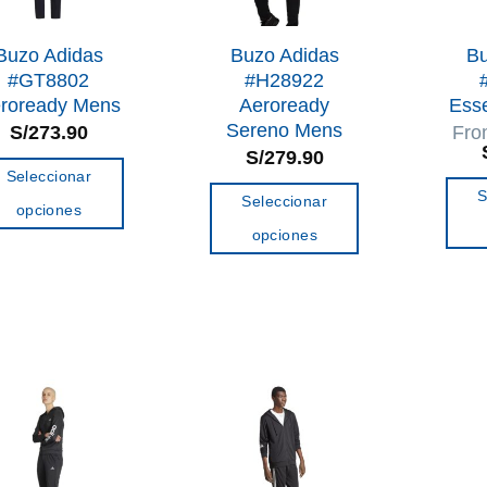
Buzo Adidas
Buzo Adidas
Bu
#GT8802
#H28922
roready Mens
Aeroready
Esse
Sereno Mens
S/
273.90
Fr
S/
279.90
Seleccionar
S
Seleccionar
opciones
opciones
Este
Este
producto
producto
tiene
tiene
múltiples
múltiples
variantes.
variantes.
Las
Las
opciones
opciones
se
se