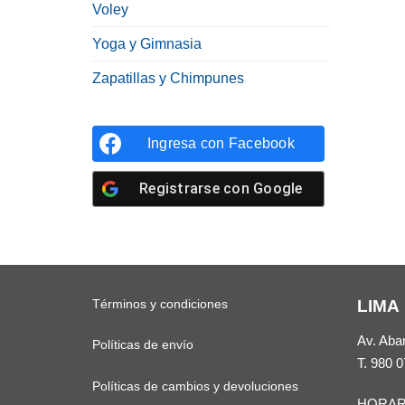
Voley
Yoga y Gimnasia
Zapatillas y Chimpunes
Ingresa con
Facebook
Registrarse con
Google
Términos y condiciones
LIMA
Av. Aba
Políticas de envío
T.
980 0
Políticas de cambios y devoluciones
HORAR