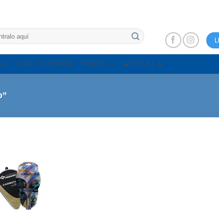
L
NG
YOGA Y GIMNASIA
MARCAS
🔥OUTLET 🔥
o”