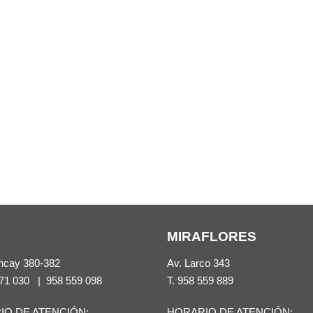
MIRAFLORES
ncay 380-382
Av. Larco 343
71 030
|
958 559 098
T.
958 559 889
IO DE ATENCIÓN:
HORARIO DE ATENCIÓN: