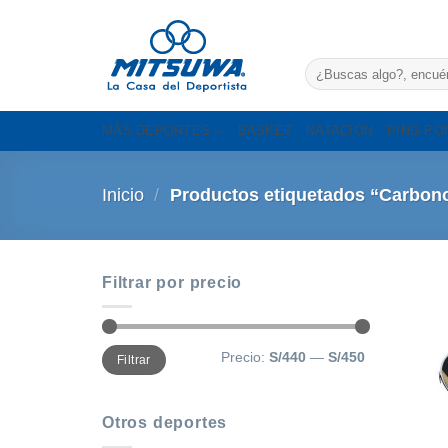
Saltar
al
contenido
Buscar
por:
MÁS DEPORTES
BASKET
NATACIÓN
PING PO
Inicio
/
Productos etiquetados “Carbon
Filtrar por precio
Precio
Precio
Precio:
S/440
—
S/450
Filtrar
mínimo
máximo
Otros deportes