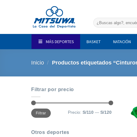
Saltar
al
contenido
Buscar
por:
MÁS DEPORTES
BASKET
NATACIÓN
Inicio
/
Productos etiquetados “Cinturo
Filtrar por precio
Precio
Precio
Precio:
S/110
—
S/120
Filtrar
mínimo
máximo
Otros deportes