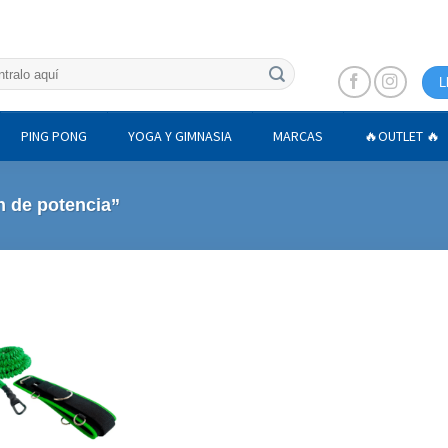
L
PING PONG
YOGA Y GIMNASIA
MARCAS
🔥OUTLET 🔥
n de potencia”