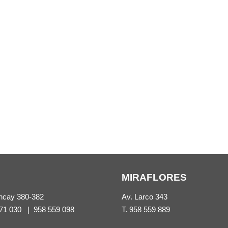
MIRAFLORES
ncay 380-382
Av. Larco 343
71 030
|
958 559 098
T.
958 559 889