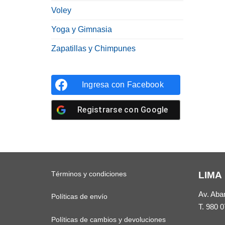
Voley
Yoga y Gimnasia
Zapatillas y Chimpunes
Ingresa con
Facebook
Registrarse con
Google
Términos y condiciones
LIMA
Av. Aba
Políticas de envío
T.
980 0
Políticas de cambios y devoluciones