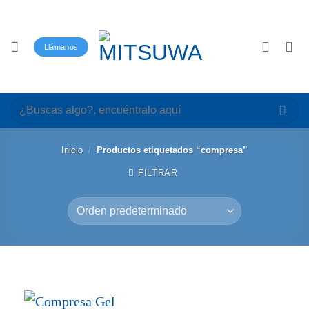
Saltar
al
contenido
Llámanos
Buscar
por:
Inicio
/
Productos etiquetados “compresa”
FILTRAR