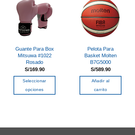
Las
Las
opciones
opciones
se
se
pueden
pueden
elegir
elegir
en
en
Guante Para Box
Pelota Para
la
la
Mitsuwa #1022
Basket Molten
página
página
Rosado
B7G5000
de
de
S/
169.90
S/
589.90
producto
producto
Seleccionar
Añadir al
opciones
carrito
Este
producto
tiene
múltiples
variantes.