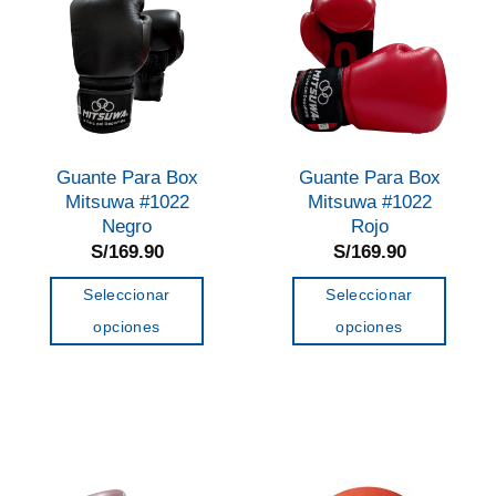
Guante Para Box
Guante Para Box
Mitsuwa #1022
Mitsuwa #1022
Negro
Rojo
S/
169.90
S/
169.90
Seleccionar
Seleccionar
opciones
opciones
Este
Este
producto
producto
tiene
tiene
múltiples
múltiples
variantes.
variantes.