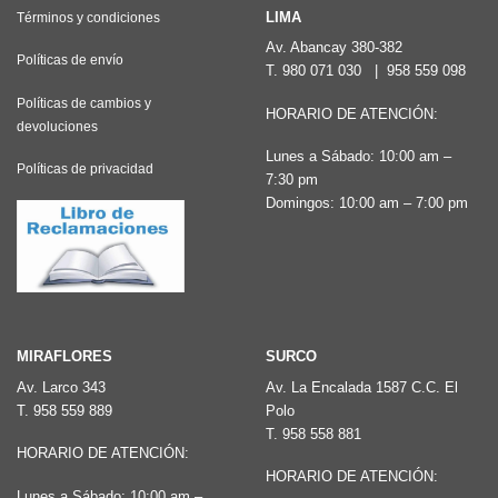
Las
LIMA
Términos y condiciones
opciones
Av. Abancay 380-382
Políticas de envío
T.
980 071 030
|
958 559 098
se
pueden
Políticas de cambios y
HORARIO DE ATENCIÓN:
devoluciones
elegir
Lunes a Sábado: 10:00 am –
en
Políticas de privacidad
7:30 pm
la
Domingos: 10:00 am – 7:00 pm
página
de
producto
MIRAFLORES
SURCO
Av. Larco 343
Av. La Encalada 1587 C.C. El
T.
958 559 889
Polo
T.
958 558 881
HORARIO DE ATENCIÓN:
HORARIO DE ATENCIÓN:
Lunes a Sábado: 10:00 am –