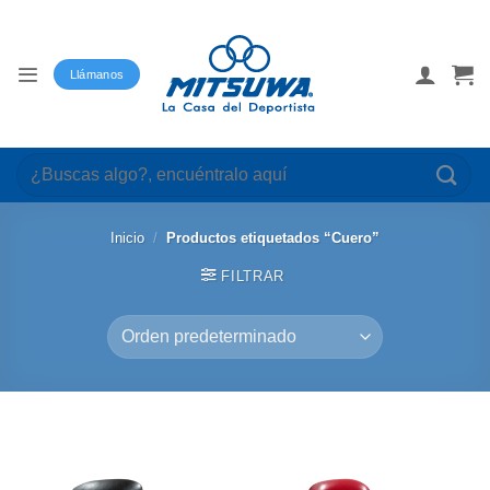
Saltar
al
contenido
Llámanos
Buscar
por:
Inicio
/
Productos etiquetados “Cuero”
FILTRAR