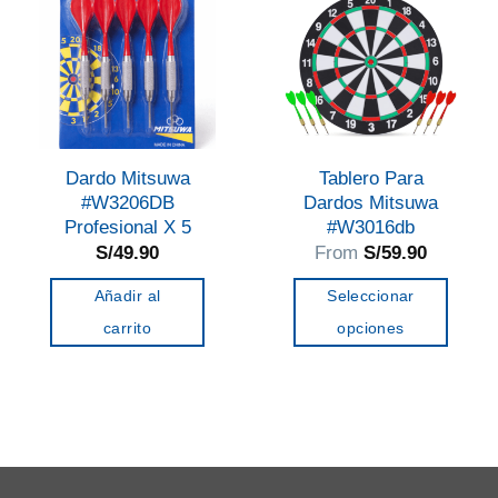
Dardo Mitsuwa
Tablero Para
#W3206DB
Dardos Mitsuwa
Profesional X 5
#W3016db
S/
49.90
From
S/
59.90
Añadir al
Seleccionar
carrito
opciones
Este
producto
tiene
múltiples
variantes.