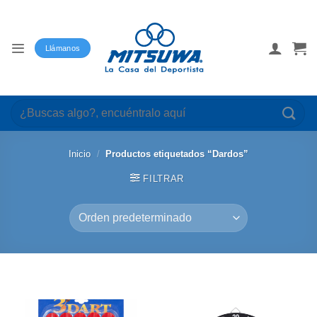
Saltar
al
contenido
Llámanos
Buscar
por:
Inicio
/
Productos etiquetados “Dardos”
FILTRAR