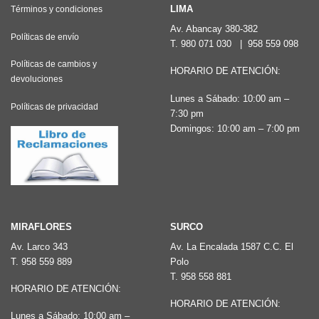
Las
LIMA
Términos y condiciones
opciones
Av. Abancay 380-382
Políticas de envío
T.
980 071 030
|
958 559 098
se
pueden
Políticas de cambios y
HORARIO DE ATENCIÓN:
devoluciones
elegir
Lunes a Sábado: 10:00 am –
en
Políticas de privacidad
7:30 pm
la
Domingos: 10:00 am – 7:00 pm
página
de
producto
MIRAFLORES
SURCO
Av. Larco 343
Av. La Encalada 1587 C.C. El
T.
958 559 889
Polo
T.
958 558 881
HORARIO DE ATENCIÓN:
HORARIO DE ATENCIÓN:
Lunes a Sábado: 10:00 am –