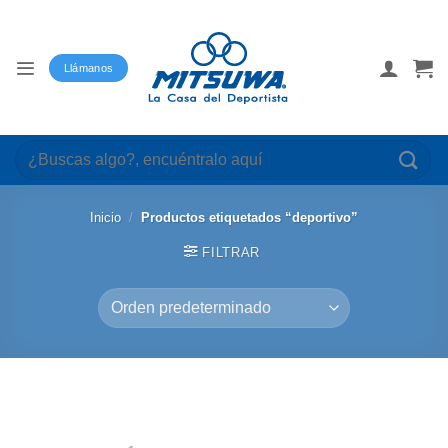
Saltar
al
contenido
Llámanos
Buscar
por:
Inicio
/
Productos etiquetados “deportivo”
FILTRAR