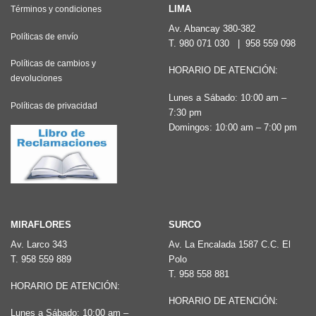
Las
LIMA
Términos y condiciones
opciones
Av. Abancay 380-382
Políticas de envío
T.
980 071 030
|
958 559 098
se
pueden
Políticas de cambios y
HORARIO DE ATENCIÓN:
devoluciones
elegir
Lunes a Sábado: 10:00 am –
en
Políticas de privacidad
7:30 pm
la
Domingos: 10:00 am – 7:00 pm
página
de
producto
MIRAFLORES
SURCO
Av. Larco 343
Av. La Encalada 1587 C.C. El
T.
958 559 889
Polo
T.
958 558 881
HORARIO DE ATENCIÓN:
HORARIO DE ATENCIÓN:
Lunes a Sábado: 10:00 am –