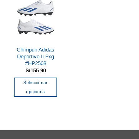
Chimpun Adidas
Deportivo Ii Fxg
#HP2508
S/
155.90
Seleccionar
opciones
Este
producto
tiene
múltiples
variantes.