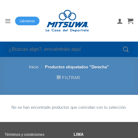
Saltar
al
contenido
Llámanos
Buscar
por:
Inicio
/
Productos etiquetados “Derecha”
FILTRAR
No se han encontrado productos que coincidan con tu selección.
LIMA
Términos y condiciones