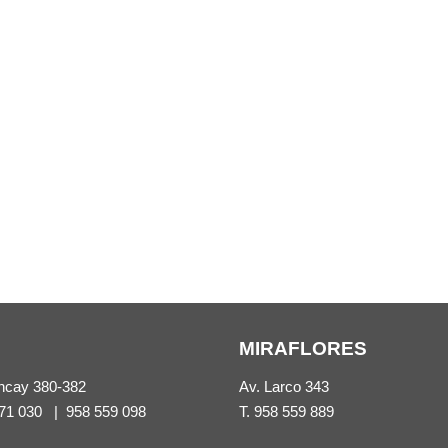
MIRAFLORES
ncay 380-382
Av. Larco 343
71 030
|
958 559 098
T.
958 559 889