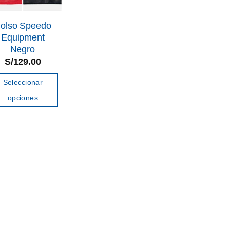
olso Speedo
Equipment
Negro
S/
129.00
Seleccionar
opciones
Este
producto
tiene
múltiples
variantes.
Las
opciones
se