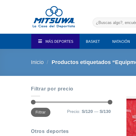
Saltar
al
contenido
Buscar
por:
MÁS DEPORTES
BASKET
NATACIÓN
Inicio
/
Productos etiquetados “Equipm
Filtrar por precio
Precio
Precio
Precio:
S/120
—
S/130
Filtrar
mínimo
máximo
Otros deportes