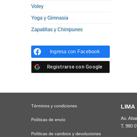
Voley
Yoga y Gimnasia
Zapatillas y Chimpunes
Ingresa con
Facebook
Registrarse con
Google
Términos y condiciones
LIMA
Av. Aba
Políticas de envío
T.
980 0
Políticas de cambios y devoluciones