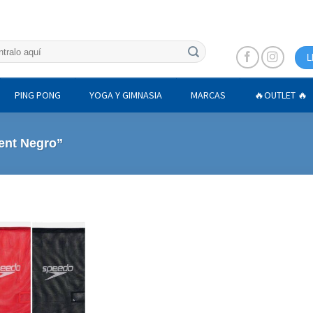
L
PING PONG
YOGA Y GIMNASIA
MARCAS
🔥OUTLET 🔥
ent Negro”