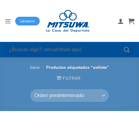
Saltar
al
contenido
Llámanos
Buscar
por:
Inicio
/
Productos etiquetados “estilete”
FILTRAR