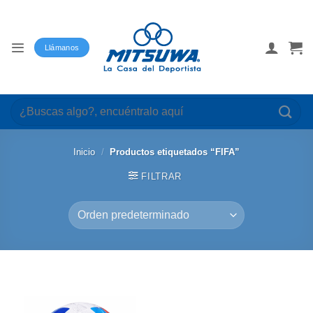
Saltar
al
contenido
Llámanos
Buscar
por:
Inicio
/
Productos etiquetados “FIFA”
FILTRAR