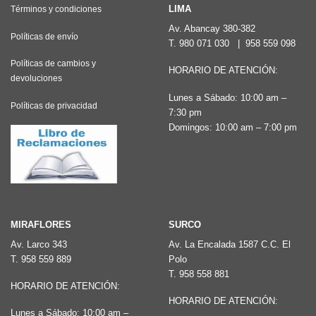
Las
LIMA
Términos y condiciones
opciones
Av. Abancay 380-382
Políticas de envío
T.
980 071 030
|
958 559 098
se
pueden
Políticas de cambios y
HORARIO DE ATENCIÓN:
devoluciones
elegir
Lunes a Sábado: 10:00 am –
en
Políticas de privacidad
7:30 pm
la
Domingos: 10:00 am – 7:00 pm
página
de
producto
MIRAFLORES
SURCO
Av. Larco 343
Av. La Encalada 1587 C.C. El
T.
958 559 889
Polo
T.
958 558 881
HORARIO DE ATENCIÓN:
HORARIO DE ATENCIÓN:
Lunes a Sábado: 10:00 am –