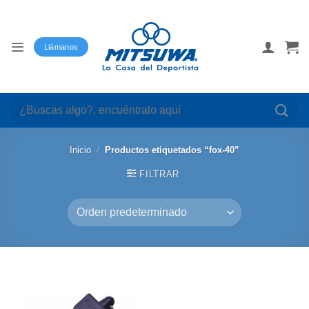
Saltar
al
contenido
Llámanos
Buscar
por:
Inicio
/
Productos etiquetados “fox-40”
FILTRAR