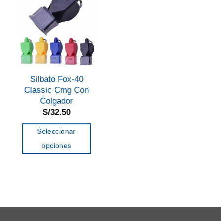
Silbato Fox-40
Classic Cmg Con
Colgador
S/
32.50
Seleccionar
opciones
Este
producto
tiene
múltiples
variantes.