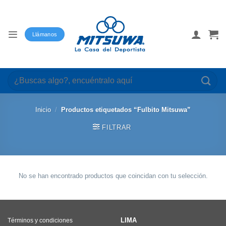
Saltar
al
contenido
Llámanos
Buscar
por:
Inicio
/
Productos etiquetados “Fulbito Mitsuwa”
FILTRAR
No se han encontrado productos que coincidan con tu selección.
LIMA
Términos y condiciones