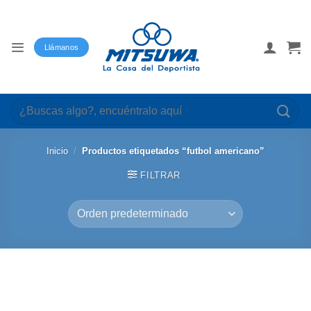
Saltar
al
contenido
Llámanos
Buscar
por:
Inicio
/
Productos etiquetados “futbol americano”
FILTRAR