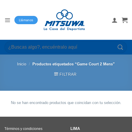
Saltar
al
contenido
Llámanos
Buscar
por:
Inicio
/
Productos etiquetados “Game Court 2 Mens”
FILTRAR
No se han encontrado productos que coincidan con tu selección.
LIMA
Términos y condiciones