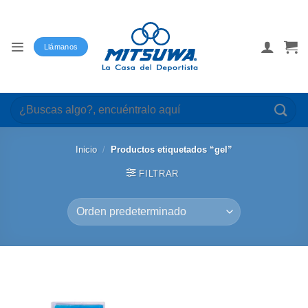
Saltar
al
contenido
Llámanos
Buscar
por:
Inicio
/
Productos etiquetados “gel”
FILTRAR