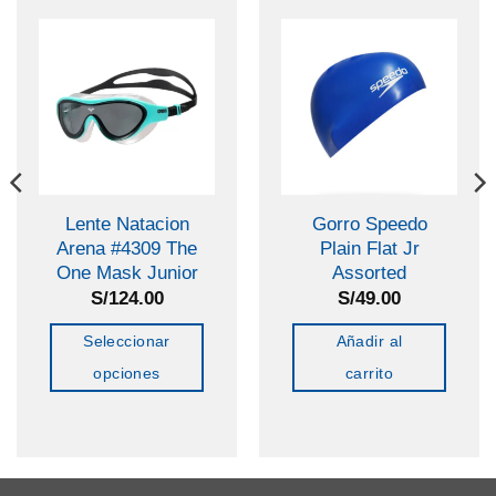
Lente Natacion
Gorro Speedo
Arena #4309 The
Plain Flat Jr
One Mask Junior
Assorted
S/
124.00
S/
49.00
Seleccionar
Añadir al
opciones
carrito
Este
producto
tiene
múltiples