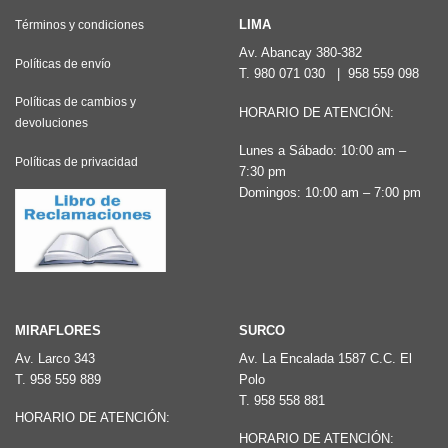
variantes.
LIMA
Términos y condiciones
Las
Av. Abancay 380-382
Políticas de envío
T.
980 071 030
|
958 559 098
opciones
Políticas de cambios y
se
HORARIO DE ATENCIÓN:
devoluciones
pueden
Lunes a Sábado: 10:00 am –
elegir
Políticas de privacidad
7:30 pm
en
Domingos: 10:00 am – 7:00 pm
la
página
de
producto
MIRAFLORES
SURCO
Av. Larco 343
Av. La Encalada 1587 C.C. El
T.
958 559 889
Polo
T.
958 558 881
HORARIO DE ATENCIÓN:
HORARIO DE ATENCIÓN: