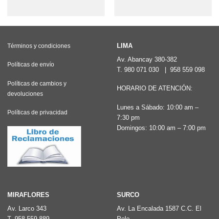
producto
producto
tiene
tiene
múltiples
múltiples
variantes.
variantes.
LIMA
Términos y condiciones
Las
Las
Av. Abancay 380-382
Políticas de envío
T.
980 071 030
|
958 559 098
opciones
opciones
Políticas de cambios y
se
se
HORARIO DE ATENCIÓN:
devoluciones
pueden
pueden
Lunes a Sábado: 10:00 am –
elegir
elegir
Políticas de privacidad
7:30 pm
en
en
Domingos: 10:00 am – 7:00 pm
la
la
página
página
de
de
producto
producto
MIRAFLORES
SURCO
Av. Larco 343
Av. La Encalada 1587 C.C. El
T.
958 559 889
Polo