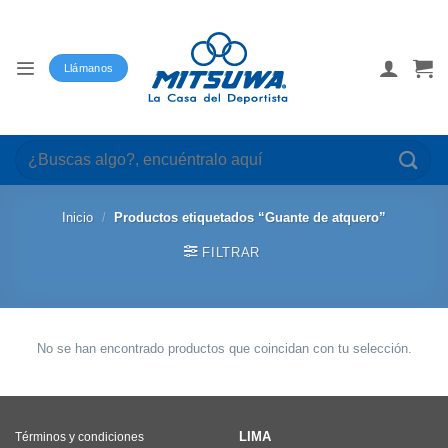
Saltar
al
contenido
Llámanos
Buscar
por:
Inicio
/
Productos etiquetados “Guante de atquero”
FILTRAR
No se han encontrado productos que coincidan con tu selección.
LIMA
Términos y condiciones