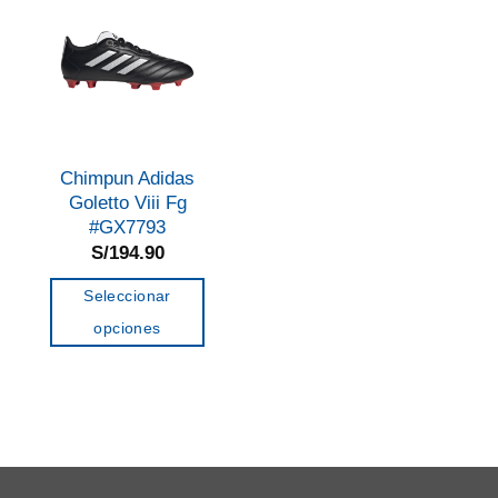
Chimpun Adidas
Goletto Viii Fg
#GX7793
S/
194.90
Seleccionar
opciones
Este
producto
tiene
múltiples
variantes.