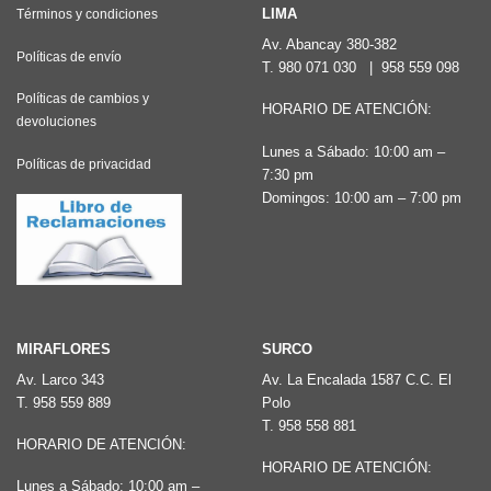
Las
LIMA
Términos y condiciones
opciones
Av. Abancay 380-382
Políticas de envío
T.
980 071 030
|
958 559 098
se
pueden
Políticas de cambios y
HORARIO DE ATENCIÓN:
devoluciones
elegir
Lunes a Sábado: 10:00 am –
en
Políticas de privacidad
7:30 pm
la
Domingos: 10:00 am – 7:00 pm
página
de
producto
MIRAFLORES
SURCO
Av. Larco 343
Av. La Encalada 1587 C.C. El
T.
958 559 889
Polo
T.
958 558 881
HORARIO DE ATENCIÓN:
HORARIO DE ATENCIÓN:
Lunes a Sábado: 10:00 am –