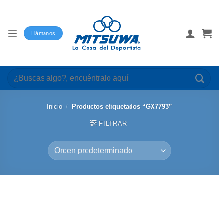
Saltar
al
contenido
Llámanos
Buscar
por:
Inicio
/
Productos etiquetados “GX7793”
FILTRAR