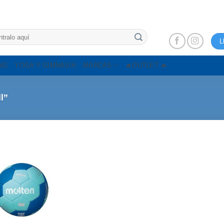
L
NG
YOGA Y GIMNASIA
MARCAS
🔥OUTLET 🔥
l”