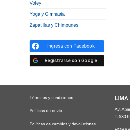
Voley
Yoga y Gimnasia
Zapatillas y Chimpunes
Ingresa con
Facebook
Registrarse con
Google
Términos y condiciones
LIMA
Av. Aba
Políticas de envío
T.
980 0
Políticas de cambios y devoluciones
HORAR