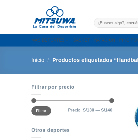
Saltar
al
contenido
Buscar
por:
MÁS DEPORTES
BASKET
NATACIÓN
PING PO
Inicio
/
Productos etiquetados “Handbal
Filtrar por precio
Precio
Precio
Precio:
S/130
—
S/140
Filtrar
mínimo
máximo
Otros deportes