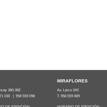
MIRAFLORES
ncay 380-382
Av. Larco 343
71 030
|
958 559 098
T.
958 559 889
IO DE ATENCIÓN:
HORARIO DE ATENCIÓN: