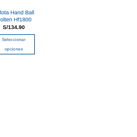
lota Hand Ball
olten Hf1800
S/
134.90
Seleccionar
opciones
Este
producto
tiene
múltiples
variantes.
Las
opciones
se
pueden
elegir