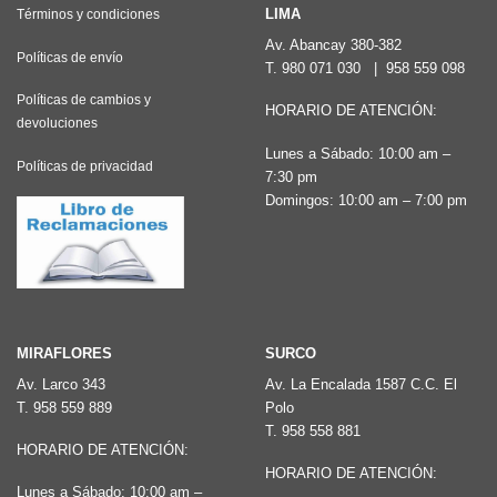
Las
LIMA
Términos y condiciones
opciones
Av. Abancay 380-382
Políticas de envío
T.
980 071 030
|
958 559 098
se
pueden
Políticas de cambios y
HORARIO DE ATENCIÓN:
devoluciones
elegir
Lunes a Sábado: 10:00 am –
en
Políticas de privacidad
7:30 pm
la
Domingos: 10:00 am – 7:00 pm
página
de
producto
MIRAFLORES
SURCO
Av. Larco 343
Av. La Encalada 1587 C.C. El
T.
958 559 889
Polo
T.
958 558 881
HORARIO DE ATENCIÓN:
HORARIO DE ATENCIÓN:
Lunes a Sábado: 10:00 am –