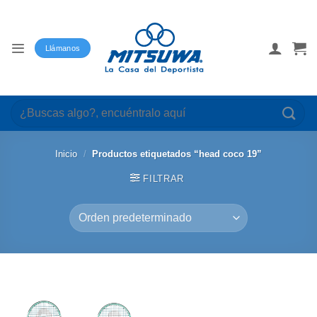
Saltar
al
contenido
Llámanos
Buscar
por:
Inicio
/
Productos etiquetados “head coco 19”
FILTRAR