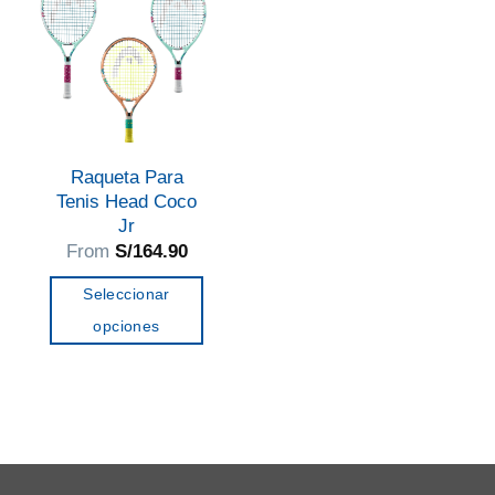
Raqueta Para
Tenis Head Coco
Jr
From
S/
164.90
Seleccionar
opciones
Este
producto
tiene
múltiples
variantes.