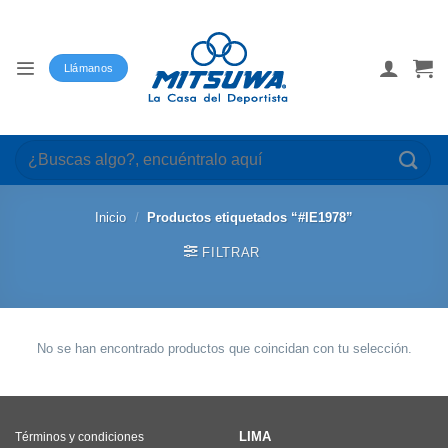
Saltar
al
contenido
Llámanos
Buscar
por:
Inicio
/
Productos etiquetados “#IE1978”
FILTRAR
No se han encontrado productos que coincidan con tu selección.
LIMA
Términos y condiciones