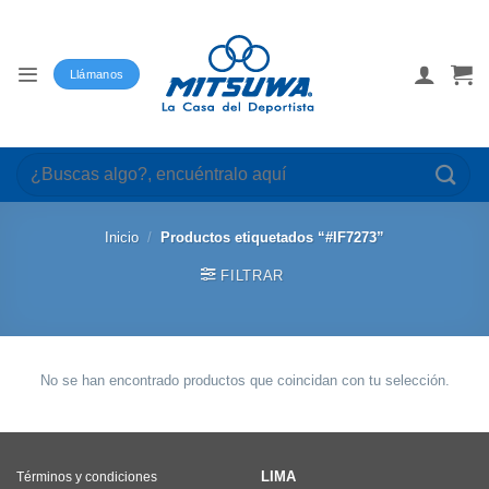
Saltar
al
contenido
Llámanos
Buscar
por:
Inicio
/
Productos etiquetados “#IF7273”
FILTRAR
No se han encontrado productos que coincidan con tu selección.
LIMA
Términos y condiciones