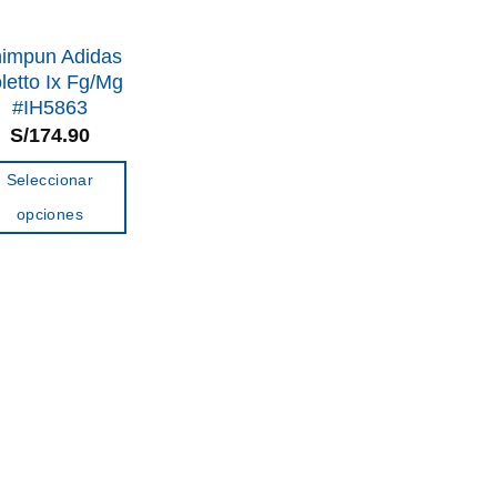
impun Adidas
letto Ix Fg/Mg
#IH5863
S/
174.90
Seleccionar
opciones
Este
producto
tiene
múltiples
variantes.
Las
opciones
se