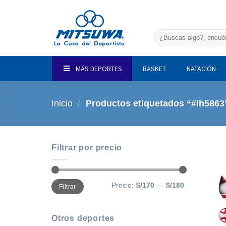
Saltar
al
contenido
Buscar
por:
MÁS DEPORTES
BASKET
NATACIÓN
Inicio
/
Productos etiquetados “#Ih5863
Filtrar por precio
Precio
Precio
Precio:
S/170
—
S/180
Filtrar
mínimo
máximo
Otros deportes