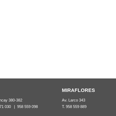
MIRAFLORES
ncay 380-382
Av. Larco 343
71 030
|
958 559 098
T.
958 559 889