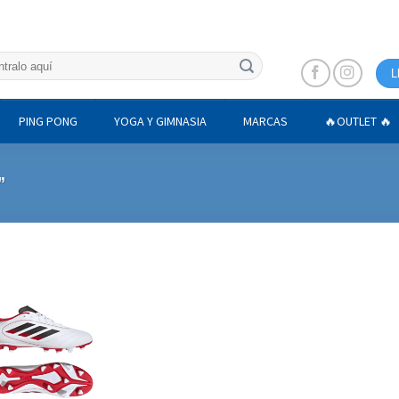
L
PING PONG
YOGA Y GIMNASIA
MARCAS
🔥OUTLET 🔥
”