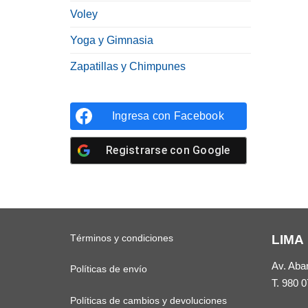
Voley
Yoga y Gimnasia
Zapatillas y Chimpunes
Ingresa con
Facebook
Registrarse con
Google
Términos y condiciones
LIMA
Av. Aba
Políticas de envío
T.
980 0
Políticas de cambios y devoluciones