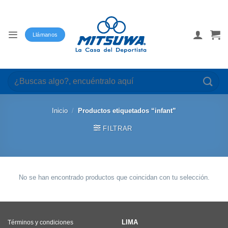
Saltar
al
contenido
Llámanos
Buscar
por:
Inicio
/
Productos etiquetados “infant”
FILTRAR
No se han encontrado productos que coincidan con tu selección.
LIMA
Términos y condiciones